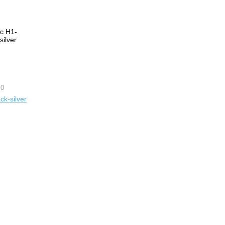
 0
ck-silver