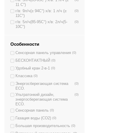
11 C°)
г/в: 9л/ч(≥ 94C°) х/в: 1 л/ч (≥
(0)
11C°)
г/в: 5л/ч(85-95C°) х/в: 2л/ч(5-
(0)
10C°)
Особенности
Сенсорная панель управления
(0)
БЕСКОНТАКТНЫЙ
(0)
Удобный кран 2-в-1
(0)
Классика
(0)
Энергосберегающая система
(0)
ECO.
Ультратонкий дизайн,
(0)
энергосберегающая система
ECO.
Сенсорная панель
(0)
Газация воды (CO2)
(0)
Большая производительность
(0)