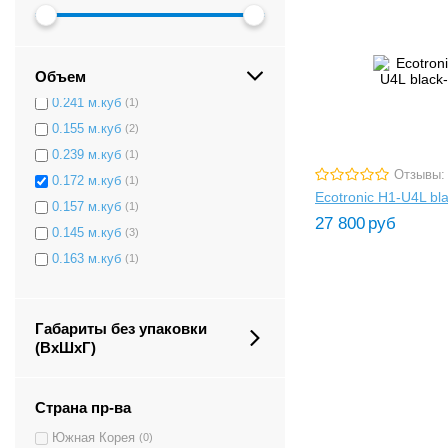
нет данных
(2)
0.113 м.куб
(1)
Объем
0.238 м.куб
(1)
0.241 м.куб
(1)
0.155 м.куб
(2)
0.239 м.куб
(1)
Отзывы:
0.172 м.куб
(1)
Ecotronic H1-U4L bla
0.157 м.куб
(1)
27 800
руб
0.145 м.куб
(3)
0.163 м.куб
(1)
0.112 м.куб
(1)
0.141 м.куб
(2)
Габариты без упаковки
0.111 м.куб
(12)
(ВxШxГ)
0.159 м.куб
(1)
0.153 м.куб
(1)
Страна пр-ва
Южная Корея
(0)