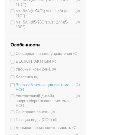
11 C°)
г/в: 9л/ч(≥ 94C°) х/в: 1 л/ч (≥
(0)
11C°)
г/в: 5л/ч(85-95C°) х/в: 2л/ч(5-
(0)
10C°)
Особенности
Сенсорная панель управления
(0)
БЕСКОНТАКТНЫЙ
(0)
Удобный кран 2-в-1
(0)
Классика
(0)
Энергосберегающая система
(2)
ECO.
Ультратонкий дизайн,
(0)
энергосберегающая система
ECO.
Сенсорная панель
(0)
Газация воды (CO2)
(0)
Большая производительность
(0)