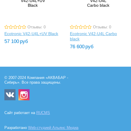
Отзывы: 0
Отзывы: 0
Ecotronic V42-U4L+UV Black
Ecotronic V42-U4L Carbo
black
57 100
руб
76 600
руб
© 2007-2024 Компания «АКВАБАР -
Сибирь». Все права защищены.
Сайт работает на
RUCMS
Разработано
Web-студией Альянс Медиа