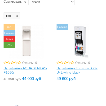
Сортировать по
Нет
Хит
Новинка
Новинка
Акция
-5%
Отзывы: 0
Отзывы: 0
Пурифайер AQUA STAR AS-
Пурифайер Ecotronic A72-
F1050r
U4L white-black
44 000
руб
49 600
руб
46 350
руб