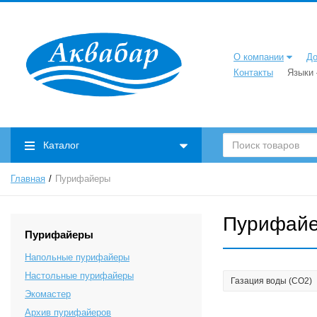
О компании
До
Контакты
Языки
Каталог
Главная
Пурифайеры
Пурифай
Пурифайеры
Напольные пурифайеры
Настольные пурифайеры
Газация воды (CO2)
Экомастер
Архив пурифайеров