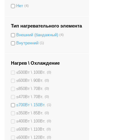
Нет
(4)
Тип нагревательного элемента
Внешний (бандажный)
(4)
Внутренний
(1)
Нагрев \ Охлаждение
≤500Вт \ 100Вт.
(0)
≤600Вт \ 90Вт.
(0)
≤850Вт \ 70Вт.
(0)
≤470Вт \ 70Вт.
(0)
≤700Вт \ 150Вт.
(1)
≤350Вт \ 85Вт.
(0)
≤400Вт \ 100Вт.
(0)
≤600Вт \ 110Вт.
(0)
≤600Вт \ 120Вт.
(0)