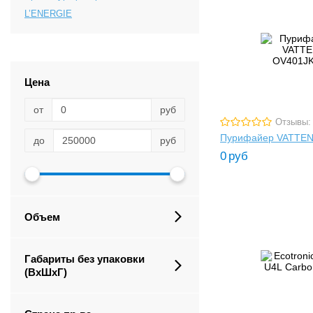
L’ENERGIE
Цена
от
руб
Отзывы:
Пурифайер VATTE
до
руб
0
руб
Объем
Габариты без упаковки
(ВxШxГ)