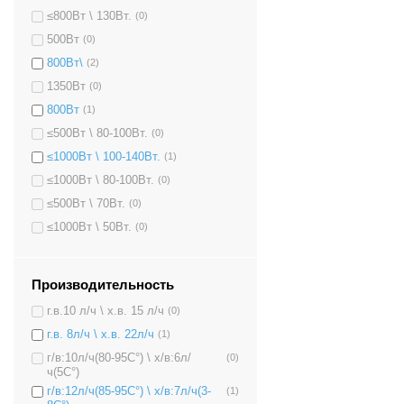
≤800Вт \ 130Вт.
(0)
500Вт
(0)
800Вт\
(2)
1350Вт
(0)
800Вт
(1)
≤500Вт \ 80-100Вт.
(0)
≤1000Вт \ 100-140Вт.
(1)
≤1000Вт \ 80-100Вт.
(0)
≤500Вт \ 70Вт.
(0)
≤1000Вт \ 50Вт.
(0)
Производительность
г.в.10 л/ч \ х.в. 15 л/ч
(0)
г.в. 8л/ч \ х.в. 22л/ч
(1)
г/в:10л/ч(80-95C°) \ х/в:6л/
(0)
ч(5C°)
г/в:12л/ч(85-95C°) \ х/в:7л/ч(3-
(1)