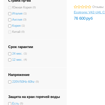
Страна пр-ва
Отзывы:
Южная Корея
(0)
Ecotronic V42-U4L C
Италия
(1)
76 600
руб
Англия
(3)
Корея
(1)
Китай
(0)
Срок гарантии
24 мес.
(1)
12 мес.
(4)
Напряжение
220V/50Hz-60hz
(5)
Защита на кран горячей воды
Есть
(5)