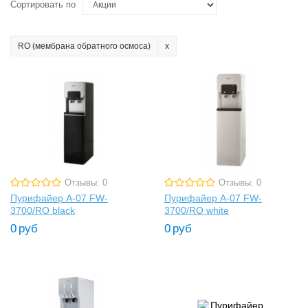
Сортировать по
RO (мембрана обратного осмоса)
Отзывы: 0
Отзывы: 0
Пурифайер A-07 FW-
Пурифайер A-07 FW-
3700/RO black
3700/RO white
0
руб
0
руб