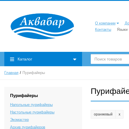
О компании
До
Контакты
Языки
Каталог
Главная
Пурифайеры
Пурифай
Пурифайеры
Напольные пурифайеры
Настольные пурифайеры
оранжевый
Экомастер
Архив пурифайеров