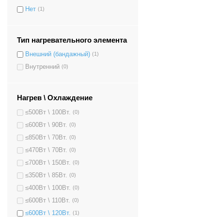
Нет
(1)
Тип нагревательного элемента
Внешний (бандажный)
(1)
Внутренний
(0)
Нагрев \ Охлаждение
≤500Вт \ 100Вт.
(0)
≤600Вт \ 90Вт.
(0)
≤850Вт \ 70Вт.
(0)
≤470Вт \ 70Вт.
(0)
≤700Вт \ 150Вт.
(0)
≤350Вт \ 85Вт.
(0)
≤400Вт \ 100Вт.
(0)
≤600Вт \ 110Вт.
(0)
≤600Вт \ 120Вт.
(1)