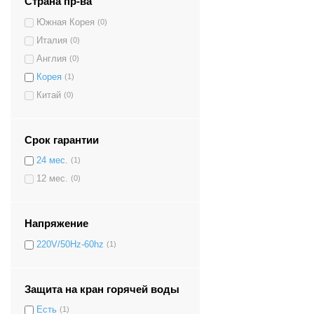
Страна пр-ва
Южная Корея
(0)
Италия
(0)
Англия
(0)
Корея
(1)
Китай
(0)
Срок гарантии
24 мес.
(1)
12 мес.
(0)
Напряжение
220V/50Hz-60hz
(1)
Защита на кран горячей воды
Есть
(1)