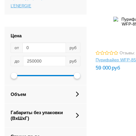
L’ENERGIE
Цена
от
руб
Отзывы:
Пурифайер WFP-85
до
руб
59 000
руб
Объем
Габариты без упаковки
(ВxШxГ)