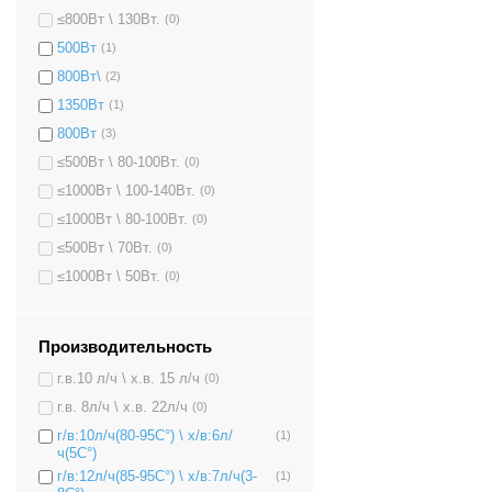
≤800Вт \ 130Вт.
(0)
500Вт
(1)
800Вт\
(2)
1350Вт
(1)
800Вт
(3)
≤500Вт \ 80-100Вт.
(0)
≤1000Вт \ 100-140Вт.
(0)
≤1000Вт \ 80-100Вт.
(0)
≤500Вт \ 70Вт.
(0)
≤1000Вт \ 50Вт.
(0)
Производительность
г.в.10 л/ч \ х.в. 15 л/ч
(0)
г.в. 8л/ч \ х.в. 22л/ч
(0)
г/в:10л/ч(80-95C°) \ х/в:6л/
(1)
ч(5C°)
г/в:12л/ч(85-95C°) \ х/в:7л/ч(3-
(1)