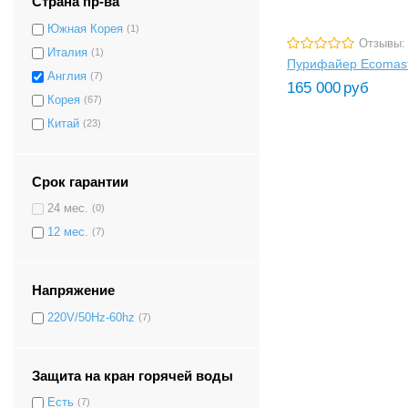
Страна пр-ва
Южная Корея
(1)
Отзывы:
Италия
(1)
Пурифайер Ecomast
Англия
(7)
165 000
руб
Корея
(67)
Китай
(23)
Срок гарантии
24 мес.
(0)
12 мес.
(7)
Напряжение
220V/50Hz-60hz
(7)
Защита на кран горячей воды
Есть
(7)