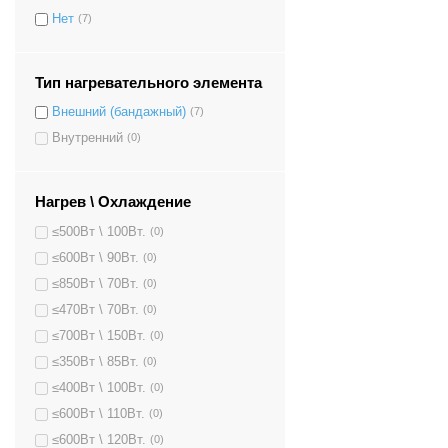
Нет
(7)
Тип нагревательного элемента
Внешний (бандажный)
(7)
Внутренний
(0)
Нагрев \ Охлаждение
≤500Вт \ 100Вт.
(0)
≤600Вт \ 90Вт.
(0)
≤850Вт \ 70Вт.
(0)
≤470Вт \ 70Вт.
(0)
≤700Вт \ 150Вт.
(0)
≤350Вт \ 85Вт.
(0)
≤400Вт \ 100Вт.
(0)
≤600Вт \ 110Вт.
(0)
≤600Вт \ 120Вт.
(0)