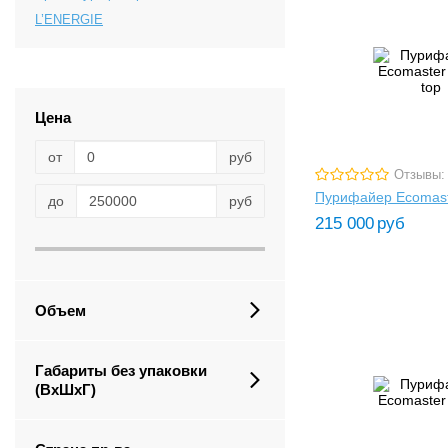
L’ENERGIE
Цена
от
руб
Отзывы:
Пурифайер Ecomast
до
руб
215 000
руб
Объем
Габариты без упаковки
(ВxШxГ)