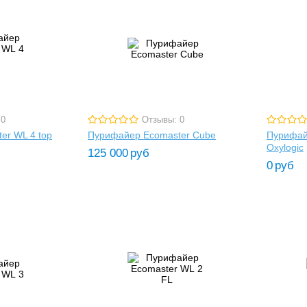
 0
Отзывы: 0
er WL 4 top
Пурифайер Ecomaster Cube
Пурифай
Oxylogic
125 000
руб
0
руб