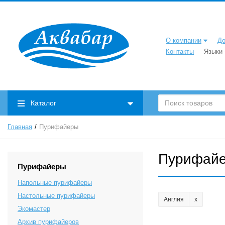
О компании
До
Контакты
Языки
Каталог
Главная
Пурифайеры
Пурифай
Пурифайеры
Напольные пурифайеры
Настольные пурифайеры
Англия
Экомастер
Архив пурифайеров