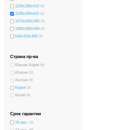
1100х260х410
(2)
1108х260х415
(2)
1070х340х345
(3)
1000х300х340
(3)
540х320х340
(2)
1100х260х350
(3)
1300х370х440
(2)
Страна пр-ва
440х420х470
(1)
Южная Корея
(0)
380х300х430
(1)
Италия
(0)
1270х430х450
(1)
Англия
(0)
1140х385х365
(2)
Корея
(2)
1020х350х370
(1)
Китай
(0)
1240х420х470
(1)
1170x365x400 mm.
(2)
1100x260x360 mm.
(1)
Срок гарантии
1196x370x380 mm.
(1)
24 мес.
(2)
1135x340x350 mm.
(2)
12 мес.
(0)