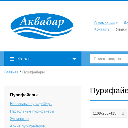
О компании
До
Контакты
Языки
Каталог
Главная
Пурифайеры
Пурифай
Пурифайеры
Напольные пурифайеры
Настольные пурифайеры
1108х260х415
Экомастер
Архив пурифайеров