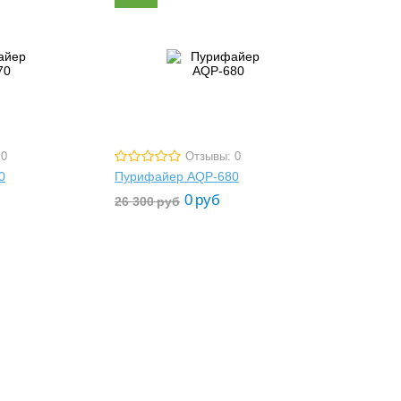
 0
Отзывы: 0
0
Пурифайер AQP-680
0
руб
26 300
руб