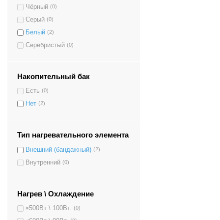
Чёрный
(0)
Серый
(0)
Белый
(2)
Серебристый
(0)
Накопительный бак
Есть
(0)
Нет
(2)
Тип нагревательного элемента
Внешний (бандажный)
(2)
Внутренний
(0)
Нагрев \ Охлаждение
≤500Вт \ 100Вт.
(0)