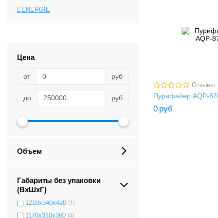
L’ENERGIE
Цена
от
руб
280х320х1050
(1)
Отзывы:
1100x290x400
(2)
Пурифайер AQP-87
до
руб
1185х370х390
(1)
0
руб
1100х340х350
(1)
1150х340х360
(1)
1230х380х485
(1)
Объем
1150х340х350
(1)
1150х260х448
(1)
1110х410х290
(6)
Габариты без упаковки
(ВxШxГ)
1120х310х400
(1)
1210х340х420
(1)
1170х310х360
(1)