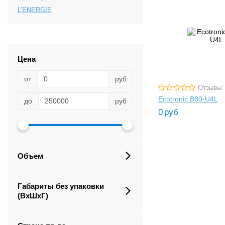
L’ENERGIE
Цена
от
руб
Отзывы:
Ecotronic B80-U4L
до
руб
0
руб
Объем
Габариты без упаковки
(ВxШxГ)