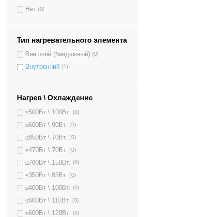
Нет
(0)
Тип нагревательного элемента
Внешний (бандажный)
(0)
Внутренний
(1)
Нагрев \ Охлаждение
≤500Вт \ 100Вт.
(0)
≤600Вт \ 90Вт.
(0)
≤850Вт \ 70Вт.
(0)
≤470Вт \ 70Вт.
(0)
≤700Вт \ 150Вт.
(0)
≤350Вт \ 85Вт.
(0)
≤400Вт \ 100Вт.
(0)
≤600Вт \ 110Вт.
(0)
≤600Вт \ 120Вт.
(0)