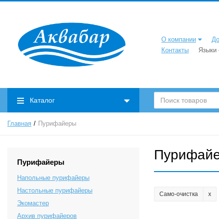
О компании
До
Контакты
Языки
Каталог
Главная
Пурифайеры
Пурифай
Пурифайеры
Напольные пурифайеры
Настольные пурифайеры
Само-очистка
Экомастер
Архив пурифайеров