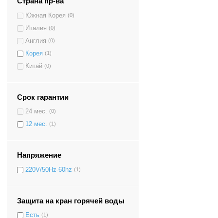
Страна пр-ва
Южная Корея
(0)
Италия
(0)
Англия
(0)
Корея
(1)
Китай
(0)
Срок гарантии
24 мес.
(0)
12 мес.
(1)
Напряжение
220V/50Hz-60hz
(1)
Защита на кран горячей воды
Есть
(1)