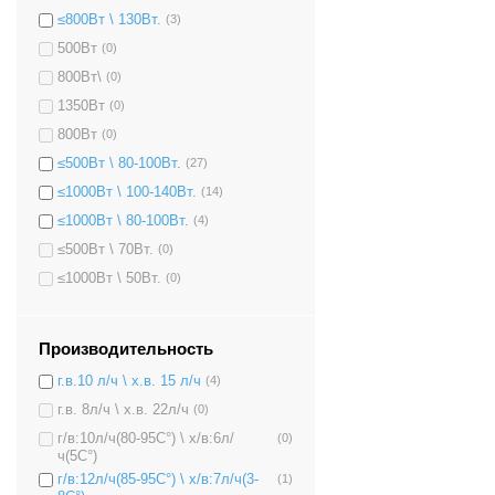
≤800Вт \ 130Вт.
(3)
500Вт
(0)
800Вт\
(0)
1350Вт
(0)
800Вт
(0)
≤500Вт \ 80-100Вт.
(27)
≤1000Вт \ 100-140Вт.
(14)
≤1000Вт \ 80-100Вт.
(4)
≤500Вт \ 70Вт.
(0)
≤1000Вт \ 50Вт.
(0)
Производительность
г.в.10 л/ч \ х.в. 15 л/ч
(4)
г.в. 8л/ч \ х.в. 22л/ч
(0)
г/в:10л/ч(80-95C°) \ х/в:6л/
(0)
ч(5C°)
г/в:12л/ч(85-95C°) \ х/в:7л/ч(3-
(1)