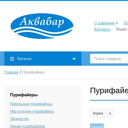
О компании
До
Контакты
Языки
Каталог
Главная
Пурифайеры
Пурифай
Пурифайеры
Напольные пурифайеры
Настольные пурифайеры
Корея
Экомастер
Архив пурифайеров
Новинка