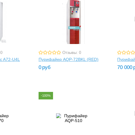
 0
Отзывы: 0
c A72-U4L
Пурифайер AQP-72BKL (RED)
Пурифай
0
руб
70 000
-100%