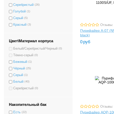
Серебристый
(26)
Голубой
(1)
Серый
(5)
Красный
(3)
Отзывы:
Пурифайер A-07 (N
black)
Цвет\Материал корпуса
0
руб
Белый/Серебристый/Черный
(0)
Тёмно-серый
(0)
Бежевый
(1)
Чёрный
(25)
Серый
(1)
Белый
(40)
Серебристый
(0)
Накопительный бак
Отзывы:
Пурифайер AQP-10
Есть
(22)