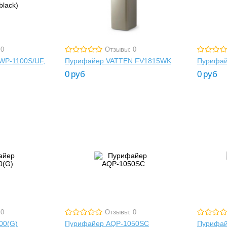
 0
Отзывы: 0
WP-1100S/UF,
Пурифайер VATTEN FV1815WK
Пурифай
0
руб
0
руб
 0
Отзывы: 0
00(G)
Пурифайер AQP-1050SC
Пурифай