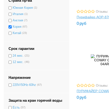
Страна пр-ва
Южная Корея
(1)
Отзывы:
Италия
(1)
Пурифайер AQP-87
Англия
(7)
0
руб
Корея
(67)
Китай
(23)
Срок гарантии
24 мес.
(21)
12 мес.
(46)
Напряжение
220V/50Hz-60hz
(67)
Отзывы:
ПУРИФАЙЕР COWA
0
руб
Защита на кран горячей воды
Есть
(57)