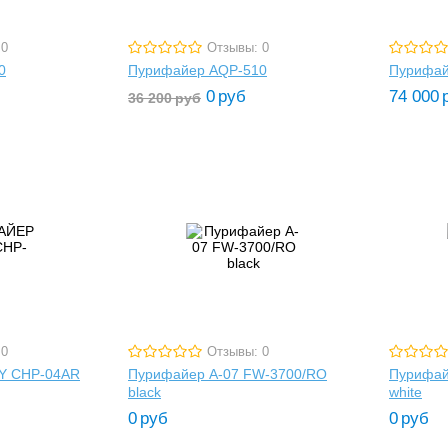
 0
Отзывы: 0
0
Пурифайер AQP-510
Пурифай
0
руб
74 000
36 200
руб
 0
Отзывы: 0
Y CHP-04AR
Пурифайер A-07 FW-3700/RO
Пурифай
black
white
0
руб
0
руб