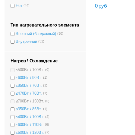
0
руб
Нет
(44)
Тип нагревательного элемента
Внешний (бандажный)
(30)
Внутренний
(31)
Нагрев \ Охлаждение
≤500Вт \ 100Вт.
(0)
≤600Вт \ 90Вт.
(1)
≤850Вт \ 70Вт.
(1)
≤470Вт \ 70Вт.
(1)
≤700Вт \ 150Вт.
(0)
≤350Вт \ 85Вт.
(1)
≤400Вт \ 100Вт.
(2)
≤600Вт \ 110Вт.
(6)
≤600Вт \ 120Вт.
(7)