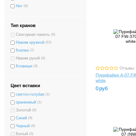
Нет
(9)
Тип кранов
Сенсорная панель
(0)
Нажим кружкой
(57)
Кнопки
(7)
Нажим рукой
(0)
Клавиши
(3)
Отзывы:
Пурифайер A-07 F
white
Цвет вставки
0
руб
светло-голубая
(1)
оранжевый
(1)
Золотой
(0)
Синий
(9)
Черный
(9)
Белый
(0)