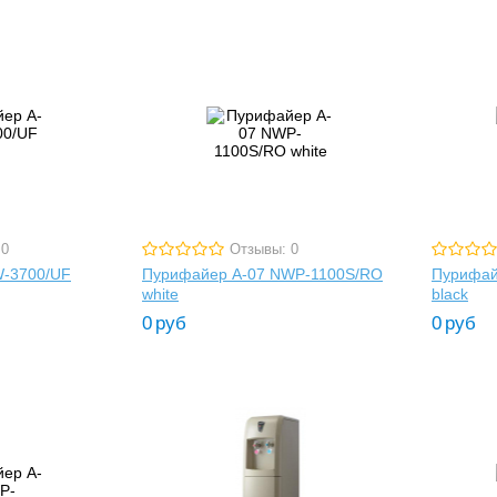
 0
Отзывы: 0
W-3700/UF
Пурифайер A-07 NWP-1100S/RO
Пурифай
white
black
0
руб
0
руб