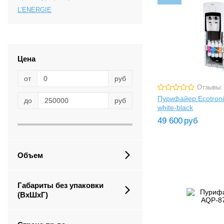
L’ENERGIE
Цена
от
руб
Отзывы:
Пурифайер Ecotroni
до
руб
white-black
49 600
руб
Объем
Габариты без упаковки
(ВxШxГ)