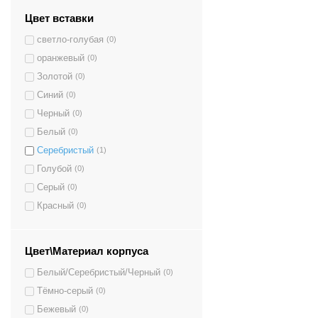
532x330x490 mm.
(1)
Цвет вставки
1160x310x470 mm.
(4)
светло-голубая
(0)
532x320x370 mm.
(1)
оранжевый
(0)
1200x360x400 mm.
(1)
Золотой
(0)
1310x370x440 mm.
(2)
Синий
(0)
970x330x335 mm.
(1)
Черный
(0)
1140x330x375 mm.
(2)
Белый
(0)
1000x330x335 mm.
(11)
Серебристый
(1)
Голубой
(0)
Серый
(0)
Красный
(0)
Цвет\Материал корпуса
Белый/Серебристый/Черный
(0)
Тёмно-серый
(0)
Бежевый
(0)