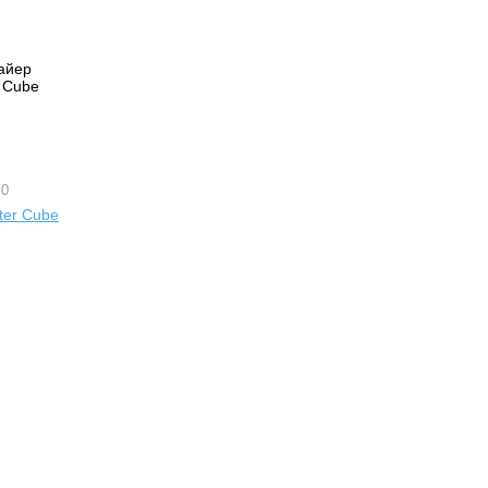
 0
er Cube