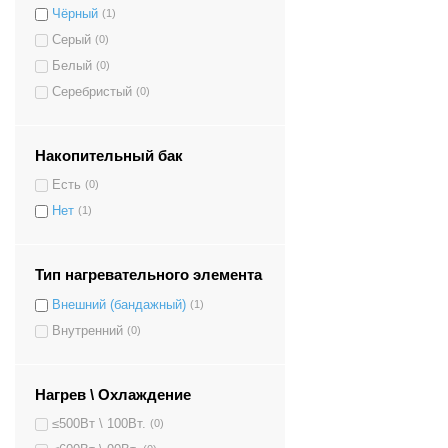
Чёрный
(1)
Серый
(0)
Белый
(0)
Серебристый
(0)
Накопительный бак
Есть
(0)
Нет
(1)
Тип нагревательного элемента
Внешний (бандажный)
(1)
Внутренний
(0)
Нагрев \ Охлаждение
≤500Вт \ 100Вт.
(0)