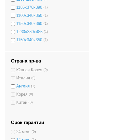
1185х370х390
(1)
1100х340х350
(1)
1150х340х360
(1)
1230х380х485
(1)
1150х340х350
(1)
1150х260х448
(1)
1110х410х290
(6)
Страна пр-ва
1120х310х400
(1)
Южная Корея
(0)
1210х340х420
(1)
Италия
(0)
1170х310х360
(1)
Англия
(1)
1100х260х410
(2)
Корея
(0)
1108х260х415
(2)
Китай
(0)
1070х340х345
(3)
1000х300х340
(3)
540х320х340
(2)
Срок гарантии
1100х260х350
(3)
24 мес.
(0)
1300х370х440
(2)
12 мес.
(1)