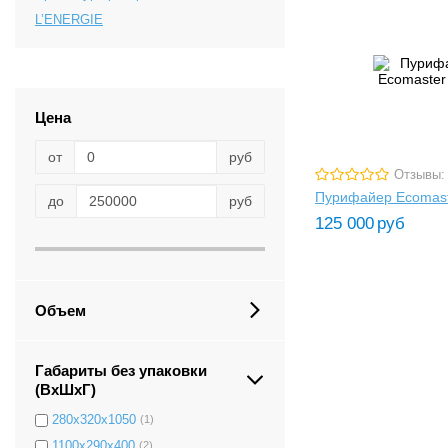
L’ENERGIE
Цена
от
руб
Отзывы:
Пурифайер Ecomast
до
руб
125 000
руб
Объем
Габариты без упаковки
(ВxШxГ)
280х320х1050
(1)
1100x290x400
(2)