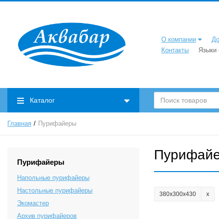
О компании
До
Контакты
Языки
Каталог
Главная
Пурифайеры
Пурифай
Пурифайеры
Напольные пурифайеры
Настольные пурифайеры
380х300х430
Экомастер
Архив пурифайеров