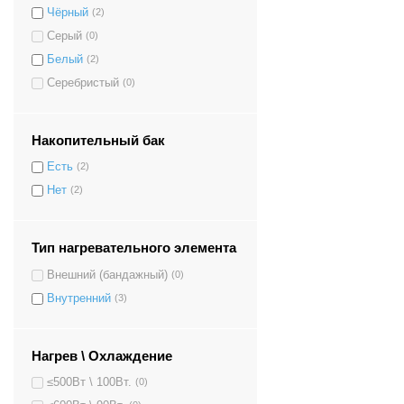
Чёрный
(2)
Серый
(0)
Белый
(2)
Серебристый
(0)
Накопительный бак
Есть
(2)
Нет
(2)
Тип нагревательного элемента
Внешний (бандажный)
(0)
Внутренний
(3)
Нагрев \ Охлаждение
≤500Вт \ 100Вт.
(0)