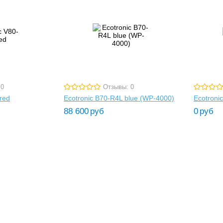
 0
Отзывы: 0
red
Ecotronic B70-R4L blue (WP-4000)
Ecotroni
88 600
руб
0
руб