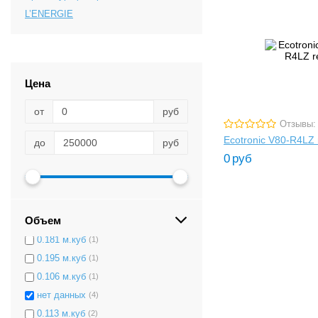
L’ENERGIE
Цена
от
руб
Отзывы:
Ecotronic V80-R4LZ 
до
руб
0
руб
0,09
(1)
0.103 м.куб
(1)
0.201 м.куб
(1)
Объем
0.178 м.куб
(2)
0.181 м.куб
(1)
0.195 м.куб
(1)
0.106 м.куб
(1)
нет данных
(4)
0.113 м.куб
(2)