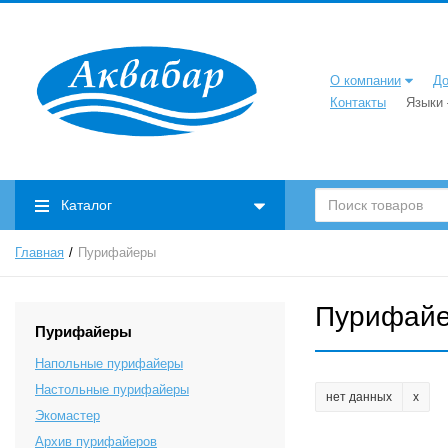
О компании
До
Контакты
Языки
Каталог
Главная
Пурифайеры
Пурифай
Пурифайеры
Напольные пурифайеры
Настольные пурифайеры
нет данных
Экомастер
Архив пурифайеров