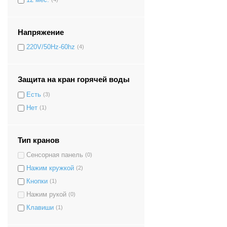
0.141 м.куб
(2)
0.111 м.куб
(12)
Напряжение
0.159 м.куб
(1)
0.153 м.куб
(1)
220V/50Hz-60hz
(4)
Защита на кран горячей воды
Есть
(3)
Нет
(1)
Тип кранов
Сенсорная панель
(0)
Нажим кружкой
(2)
Кнопки
(1)
Нажим рукой
(0)
Клавиши
(1)