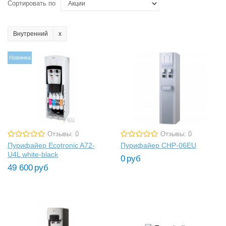
Сортировать по
Внутренний
Новинка
Отзывы: 0
Отзывы: 0
Пурифайер Ecotronic A72-
Пурифайер CHP-06EU
U4L white-black
0
руб
49 600
руб