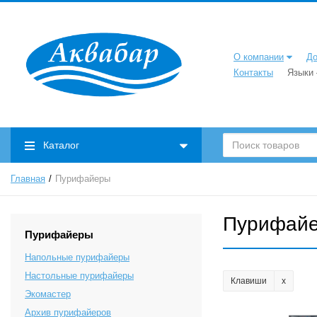
О компании
До
Контакты
Языки
Каталог
Главная
Пурифайеры
Пурифай
Пурифайеры
Напольные пурифайеры
Настольные пурифайеры
Клавиши
Экомастер
Архив пурифайеров