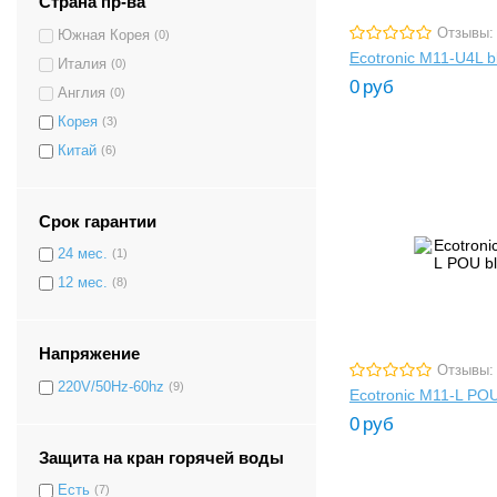
Страна пр-ва
Отзывы:
Южная Корея
(0)
Ecotronic M11-U4L b
Италия
(0)
0
руб
Англия
(0)
Корея
(3)
Китай
(6)
Срок гарантии
24 мес.
(1)
12 мес.
(8)
Напряжение
Отзывы:
220V/50Hz-60hz
(9)
Ecotronic M11-L POU
0
руб
Защита на кран горячей воды
Есть
(7)