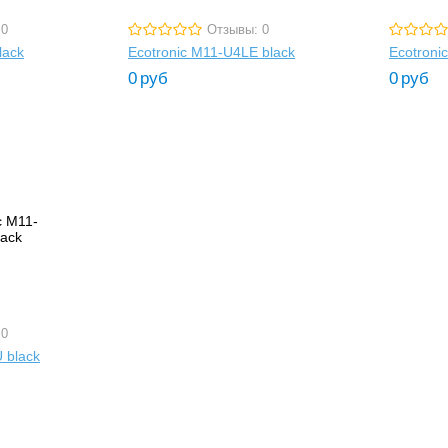
 0
Отзывы: 0
lack
Ecotronic M11-U4LE black
Ecotroni
0
руб
0
руб
 0
 black