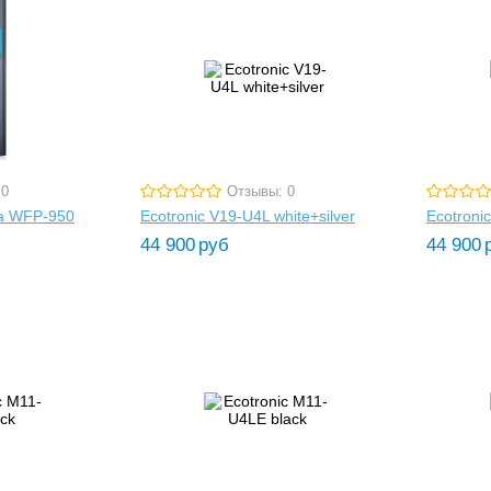
 0
Отзывы: 0
a WFP-950
Ecotronic V19-U4L white+silver
Ecotronic
44 900
руб
44 900