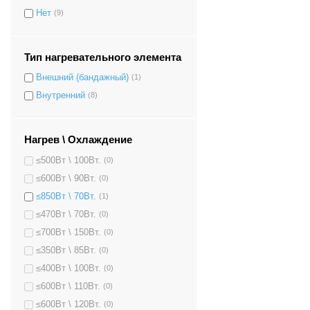
Нет
(9)
Тип нагревательного элемента
Внешний (бандажный)
(1)
Внутренний
(8)
Нагрев \ Охлаждение
≤500Вт \ 100Вт.
(0)
≤600Вт \ 90Вт.
(0)
≤850Вт \ 70Вт.
(1)
≤470Вт \ 70Вт.
(0)
≤700Вт \ 150Вт.
(0)
≤350Вт \ 85Вт.
(0)
≤400Вт \ 100Вт.
(0)
≤600Вт \ 110Вт.
(0)
≤600Вт \ 120Вт.
(0)