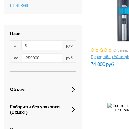
L’ENERGIE
Цена
от
руб
Отзывы:
Пурифайер Waterpi
до
руб
74 000
руб
Объем
Габариты без упаковки
(ВxШxГ)