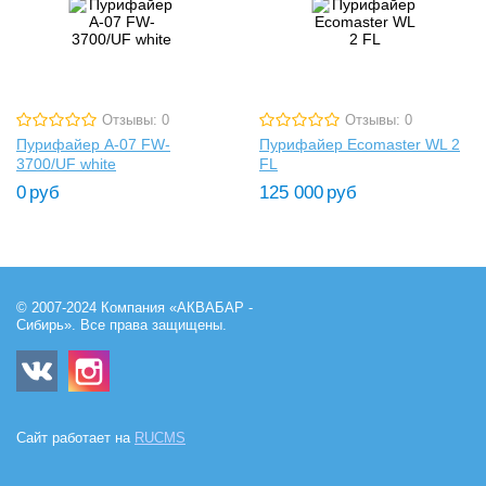
Отзывы: 0
Отзывы: 0
Пурифайер A-07 FW-
Пурифайер Ecomaster WL 2
3700/UF white
FL
0
руб
125 000
руб
© 2007-2024 Компания «АКВАБАР -
Сибирь». Все права защищены.
Сайт работает на
RUCMS