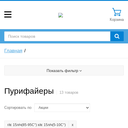
Корзина
Главная
Показать фильтр
Пурифайеры
13 товаров
Сортировать по
г/в: 15л/ч(85-95C°) х/в: 15л/ч(5-10C°)