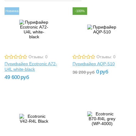
Новинка
-100%
Отзывы: 0
Отзывы: 0
Пурифайер Ecotronic A72-
Пурифайер AQP-510
U4L white-black
0
руб
36 200
руб
49 600
руб