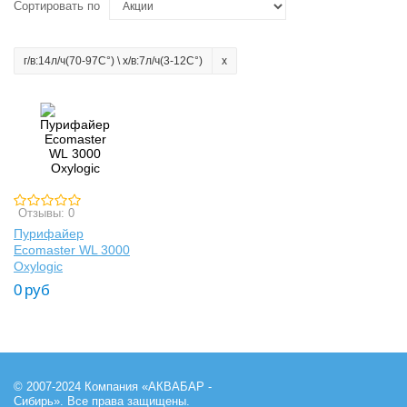
Сортировать по
г/в:14л/ч(70-97C°) \ х/в:7л/ч(3-12C°)
Отзывы: 0
Пурифайер
Ecomaster WL 3000
Oxylogic
0
руб
© 2007-2024 Компания «АКВАБАР -
Сибирь». Все права защищены.