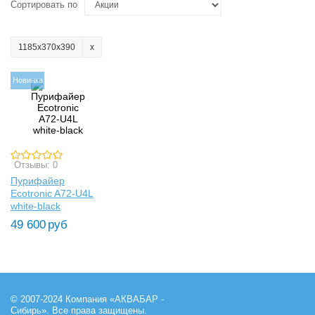
Сортировать по
1185х370х390
Новинка
Отзывы: 0
Пурифайер
Ecotronic A72-U4L
white-black
49 600
руб
© 2007-2024 Компания «АКВАБАР -
Сибирь». Все права защищены.