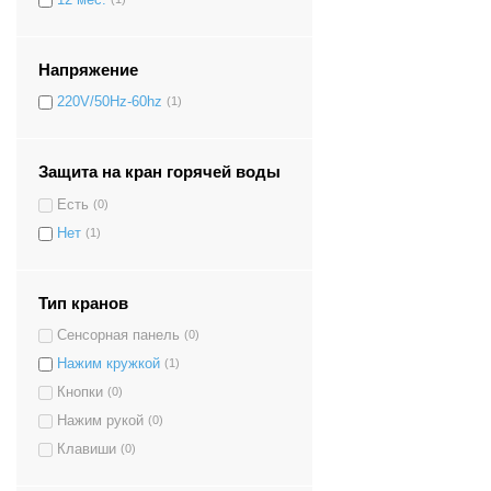
Напряжение
220V/50Hz-60hz
(1)
Защита на кран горячей воды
Есть
(0)
Нет
(1)
Тип кранов
Сенсорная панель
(0)
Нажим кружкой
(1)
Кнопки
(0)
Нажим рукой
(0)
Клавиши
(0)