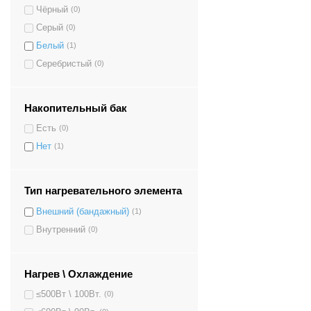
Чёрный
(0)
Серый
(0)
Белый
(1)
Серебристый
(0)
Накопительный бак
Есть
(0)
Нет
(1)
Тип нагревательного элемента
Внешний (бандажный)
(1)
Внутренний
(0)
Нагрев \ Охлаждение
≤500Вт \ 100Вт.
(0)