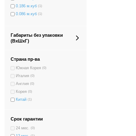
0.186 м.куб
(1)
0.086 м.куб
(1)
0.112 м.куб
(1)
0.141 м.куб
(2)
Габариты без упаковки
0.111 м.куб
(12)
(ВxШxГ)
0.159 м.куб
(1)
0.153 м.куб
(1)
Страна пр-ва
Южная Корея
(0)
Италия
(0)
Англия
(0)
Корея
(0)
Китай
(1)
Срок гарантии
24 мес.
(0)
12 мес.
(1)